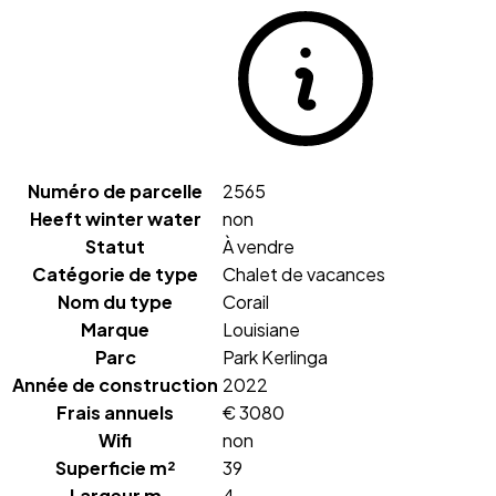
Numéro de parcelle
2565
Heeft winter water
non
Statut
À vendre
Catégorie de type
Chalet de vacances
Nom du type
Corail
Marque
Louisiane
Parc
Park Kerlinga
Année de construction
2022
Frais annuels
€
3080
Wifi
non
Superficie m²
39
Largeur m
4